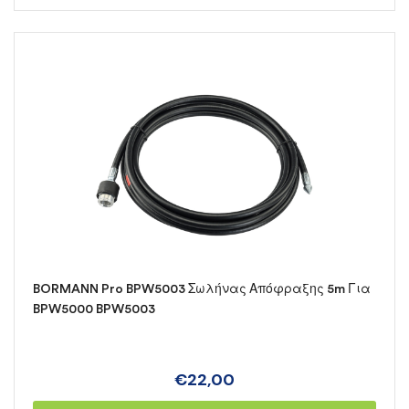
BORMANN Pro BPW5003 Σωλήνας Απόφραξης 5m Για
BPW5000 BPW5003
€
22,00