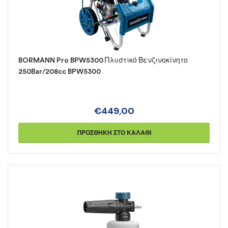
BORMANN Pro BPW5300 Πλυστικό Βενζινοκίνητο
250Bar/208cc BPW5300
€
449,00
ΠΡΟΣΘΉΚΗ ΣΤΟ ΚΑΛΆΘΙ