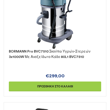
BORMANN Pro BVC7510 Σκούπα Υγρών-Στερεών
3x1000W Με Ανοξείδωτο Κάδο 80Lt BVC7510
€
299,00
ΠΡΟΣΘΉΚΗ ΣΤΟ ΚΑΛΆΘΙ