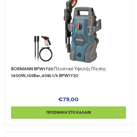
BORMANN BPW1720 Πλυστικό Υψηλής Πίεσης
1400W,105Bar,408Lt/h BPW1720
€
79,00
ΠΡΟΣΘΉΚΗ ΣΤΟ ΚΑΛΆΘΙ