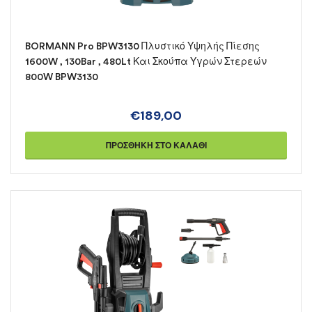
BORMANN Pro BPW3130 Πλυστικό Υψηλής Πίεσης
1600W , 130Bar , 480Lt Και Σκούπα Υγρών Στερεών
800W BPW3130
€
189,00
ΠΡΟΣΘΉΚΗ ΣΤΟ ΚΑΛΆΘΙ