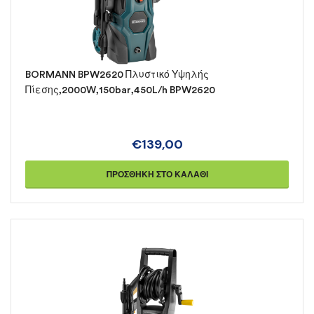
BORMANN BPW2620 Πλυστικό Υψηλής
Πίεσης,2000W,150bar,450L/h BPW2620
€
139,00
ΠΡΟΣΘΉΚΗ ΣΤΟ ΚΑΛΆΘΙ