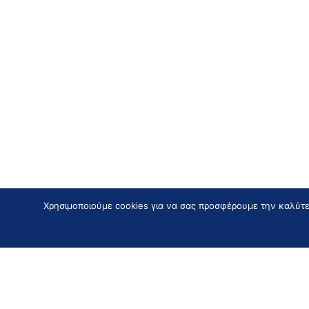
Χρησιμοποιούμε cookies για να σας προσφέρουμε την καλύτερ
Εγγραφείτε
στο Newslett
για να λαμβάνετε αποκλειστικές εκπτώσεις, προσφ