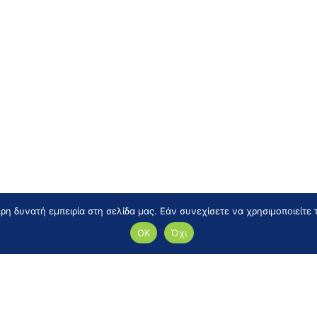
η δυνατή εμπειρία στη σελίδα μας. Εάν συνεχίσετε να χρησιμοποιείτε 
ΟΚ
Όχι
er μας
ορές και τα τελευταία