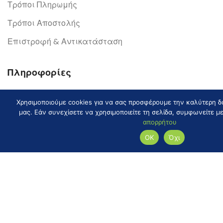
Τρόποι Πληρωμής
Τρόποι Αποστολής
Επιστροφή & Αντικατάσταση
Πληροφορίες
Πολιτική Απορρήτου
Χρησιμοποιούμε cookies για να σας προσφέρουμε την καλύτερη δυ
Πολιτική για τα Cookies
μας. Εάν συνεχίσετε να χρησιμοποιείτε τη σελίδα, συμφωνείτε μ
απορρήτου
Όροι Χρήσης
ΟΚ
Όχι
ΠΡΟΪΟΝΤΑ
ΛΟΓΑΡΙΑΣΜΟΣ
ΚΑΛΑΘΙ
ΑΝΑΖΗΤΗΣΗ
© 2024 KIPODOMI TOOLS