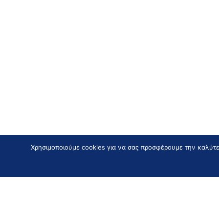
Χρησιμοποιούμε cookies για να σας προσφέρουμε την καλύτερ
Εγγραφείτε
στο Newslett
για να λαμβάνετε αποκλειστικές εκπτώσεις, προσφ