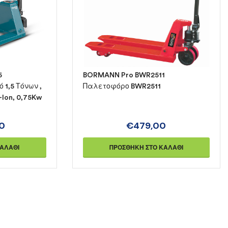
5
BORMANN Pro BWR2511
1,5 Τόνων ,
Παλετοφόρο BWR2511
Ion, 0,75Kw
00
€
479,00
ΚΑΛΆΘΙ
ΠΡΟΣΘΉΚΗ ΣΤΟ ΚΑΛΆΘΙ