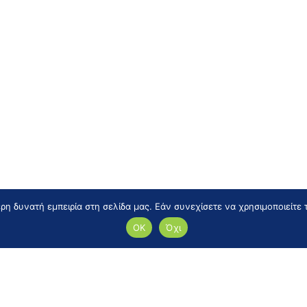
η δυνατή εμπειρία στη σελίδα μας. Εάν συνεχίσετε να χρησιμοποιείτε 
ΟΚ
Όχι
er μας
ορές και τα τελευταία